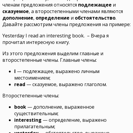
членам предложения относятся
подлежащее
и
сказуемое
, а второстепенными членами являются
дополнение
,
определение
и
обстоятельство
.
Давайте рассмотрим члены предложения на примере:
Yesterday I read an interesting book.
– Вчера я
прочитал интересную книгу.
Из этого предложения выделим главные и
второстепенные члены. Главные члены:
I
— подлежащее, выражено личным
местоимением;
read
— сказуемое, выражено глаголом.
Второстепенные члены:
book
— дополнение, выраженное
существительным;
interesting
— определение, выражено
прилагательным;
yesterday
— обстоятельство, выражено