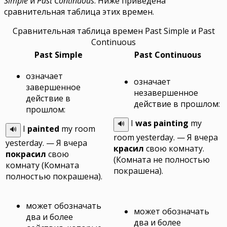
Simple
и
Past Continuous
. Ниже приведена
сравнительная таблица этих времен.
Сравнительная таблица времен Past Simple и Past
Continuous
Past Simple
Past Continuous
означает
означает
завершенное
незавершенное
действие в
действие в прошлом:
прошлом:
I
was painting
my
🔊
I
painted
my room
🔊
room yesterday.
— Я вчера
yesterday.
— Я вчера
красил
свою комнату.
покрасил
свою
(Комната не полностью
комнату (Комната
покрашена).
полностью покрашена).
может обозначать
может обозначать
два и более
два и более