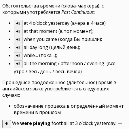
Обстоятельства времени (слова-маркеры), с
которыми употребляется
Past Continuous
:
at 4 o’clock yesterday (вчера в 4 часа);
🔊
at that moment (в тот момент);
🔊
when you came (когда Вы пришли);
🔊
all day long (целый день);
🔊
while… (пока…);
🔊
all the morning / afternoon / evening (все
🔊
утро / весь день / весь вечер).
Прошедшее продолженное (длительное) время в
английском языке употребляется в следующих
случаях:
обозначение процесса в определённый момент
времени в прошлом;
We
were playing
football at 3 o’clock yesterday.
—
🔊