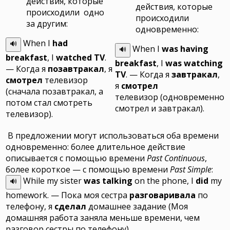
действия, которые
действия, которые
происходили одно
происходили
за другим:
одновременно:
When I
had
🔊
When I
was having
🔊
breakfast
, I
watched TV
.
breakfast
, I
was watching
— Когда я
позавтракал
, я
TV
.
— Когда я
завтракал
,
смотрел
телевизор
я
смотрел
(сначала позавтракал, а
телевизор (одновременно
потом стал смотреть
смотрел и завтракал).
телевизор).
В предложении могут использоваться оба времени
одновременно: более длительное действие
описывается с помощью времени
Past Continuous
,
более короткое — с помощью времени
Past Simple
:
While my sister
was talking
on the phone, I
did
my
🔊
homework.
— Пока моя сестра
разговаривала
по
телефону, я
сделал
домашнее задание (Моя
домашняя работа заняла меньше времени, чем
разговор сестры по телефону).