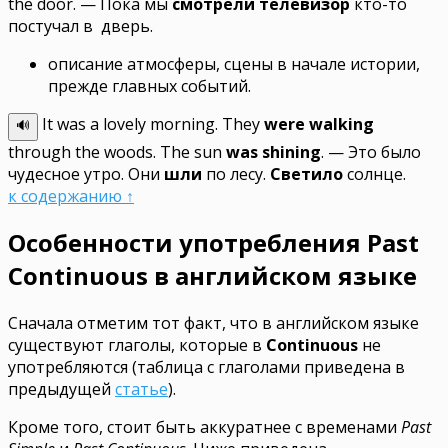
the door.
— Пока мы
смотрели телевизор
кто-то
постучал в дверь.
описание атмосферы, сцены в начале истории,
прежде главных событий.
It was a lovely morning. They
were walking
🔊
through the woods. The sun
was shining
.
— Это было
чудесное утро. Они
шли
по лесу.
Светило
солнце.
к содержанию ↑
Особенности употребления Past
Continuous в английском языке
Сначала отметим тот факт, что в английском языке
существуют глаголы, которые в
Continuous
не
употребляются (таблица с глаголами приведена в
предыдущей
статье
).
Кроме того, стоит быть аккуратнее с временами
Past